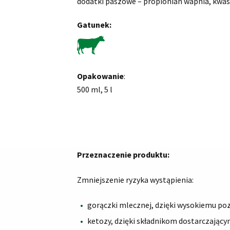
dodatki paszowe – propionian wapnia, kwa
Gatunek:
Opakowanie
:
500 ml, 5 l
Przeznaczenie produktu:
Zmniejszenie ryzyka wystąpienia:
gorączki mlecznej, dzięki wysokiemu po
ketozy, dzięki składnikom dostarczający