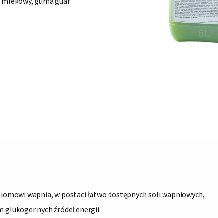
s mlekowy, guma guar
ziomowi wapnia, w postaci łatwo dostępnych soli wapniowych,
m glukogennych źródeł energii.